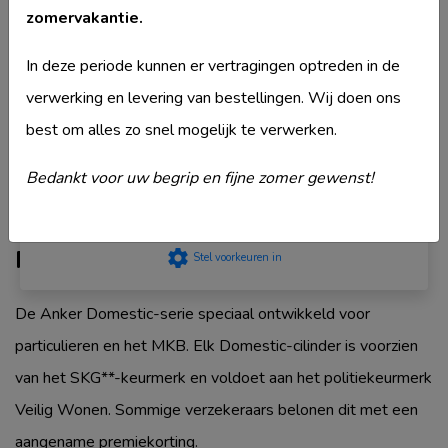
Merk
Ankerslot
zomervakantie.
privacyStement
.
Model
Domestic BPZ772
Strikt noodzakelijk
In deze periode kunnen er vertragingen optreden in de
Type deurcilinder
Dubbele cilinder
Prestatie
verwerking en levering van bestellingen. Wij doen ons
Veiligheidsklasse
SKG0
Targeting
best om alles zo snel mogelijk te verwerken.
Komt ook voor in
Ankerslot Dubbele
Functioneel
cilinder
Niet geclassificeerd
Bedankt voor uw begrip en fijne zomer gewenst!
Accepteer
Productbeschrijving
settings
Stel voorkeuren in
De Anker Domestic-serie speciaal ontwikkeld voor
particulieren en het MKB. Elk Domestic-cilinder is voorzien
van het SKG**-keurmerk en voldoet aan het politiekeurmerk
Veilig Wonen. Sommige verzekeraars belonen dit met een
aangename premiekorting.