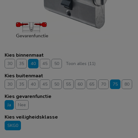
Kies binnenmaat
30
35
40
45
50
Toon alles (11)
Kies buitenmaat
30
35
40
45
50
55
60
65
70
75
80
Kies gevarenfunctie
Ja
Nee
Kies veiligheidsklasse
SKG0