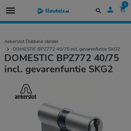
0
menu
person
shopping_cart
search
Ankerslot Dubbele cilinder
navigate_next
DOMESTIC BPZ772 40/75 incl. gevarenfuntie SKG2
DOMESTIC BPZ772 40/75
incl. gevarenfuntie SKG2