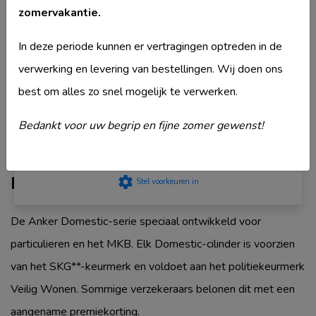
Merk
Ankerslot
zomervakantie.
privacyStement
.
Model
Domestic BPZ772
Strikt noodzakelijk
In deze periode kunnen er vertragingen optreden in de
Type deurcilinder
Dubbele cilinder
Prestatie
verwerking en levering van bestellingen. Wij doen ons
Veiligheidsklasse
SKG0
Targeting
best om alles zo snel mogelijk te verwerken.
Komt ook voor in
Ankerslot Dubbele
Functioneel
cilinder
Niet geclassificeerd
Bedankt voor uw begrip en fijne zomer gewenst!
Accepteer
Productbeschrijving
settings
Stel voorkeuren in
De Anker Domestic-serie speciaal ontwikkeld voor
particulieren en het MKB. Elk Domestic-cilinder is voorzien
van het SKG**-keurmerk en voldoet aan het politiekeurmerk
Veilig Wonen. Sommige verzekeraars belonen dit met een
aangename premiekorting.