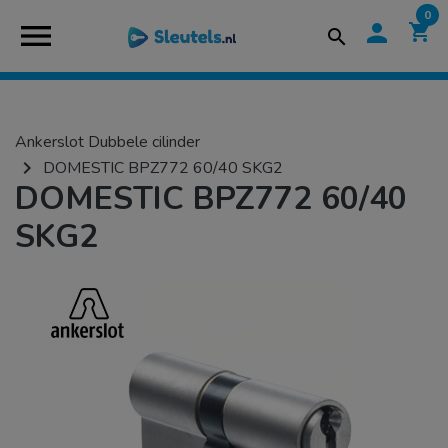
0
menu
person
shopping_cart
search
Ankerslot Dubbele cilinder
navigate_next
DOMESTIC BPZ772 60/40 SKG2
DOMESTIC BPZ772 60/40
SKG2