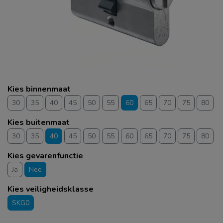
Kies binnenmaat
30
35
40
45
50
55
60
65
70
75
80
Kies buitenmaat
30
35
40
45
50
55
60
65
70
75
80
Kies gevarenfunctie
Ja
Nee
Kies veiligheidsklasse
SKG0