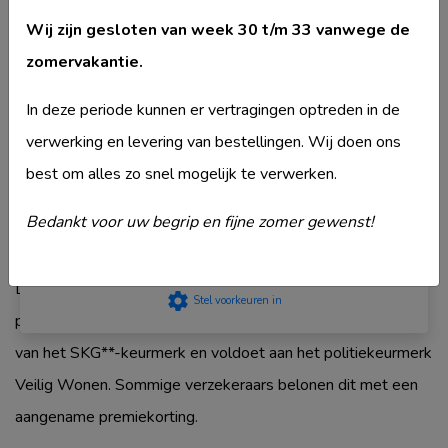
Merk
Ankerslot
privacyStement
. Lees hoe Google persoonsgegevens
Wij zijn gesloten van week 30 t/m 33 vanwege de
Model
Domestic BPZ780
verwerkt wanneer je toestemming geeft.
Google
zomervakantie.
privacyStement
.
Type deurcilinder
Knop cilinder
Strikt noodzakelijk
Veiligheidsklasse
SKG2
In deze periode kunnen er vertragingen optreden in de
Prestatie
Komt ook voor in
Ankerslot Knop cilinder
verwerking en levering van bestellingen. Wij doen ons
Targeting
best om alles zo snel mogelijk te verwerken.
Functioneel
Niet geclassificeerd
Bedankt voor uw begrip en fijne zomer gewenst!
Productbeschrijving
Accepteer
De Anker Domestic-serie is speciaal ontwikkeld voor
settings
Stel voorkeuren in
particulieren en het MKB. Elk Domestic-cilinder is voorzien
van het SKG**-keurmerk en voldoet aan het politiekeurmerk
Veilig Wonen. Sommige verzekeraars belonen dit met een
aangename premiekorting.