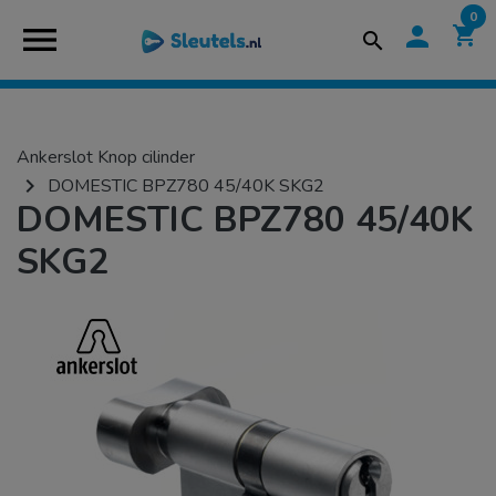
0
menu
person
shopping_cart
search
Ankerslot Knop cilinder
navigate_next
DOMESTIC BPZ780 45/40K SKG2
DOMESTIC BPZ780 45/40K
SKG2