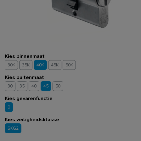
Kies binnenmaat
30K
35K
40K
45K
50K
Kies buitenmaat
30
35
40
45
50
Kies gevarenfunctie
0
Kies veiligheidsklasse
SKG2