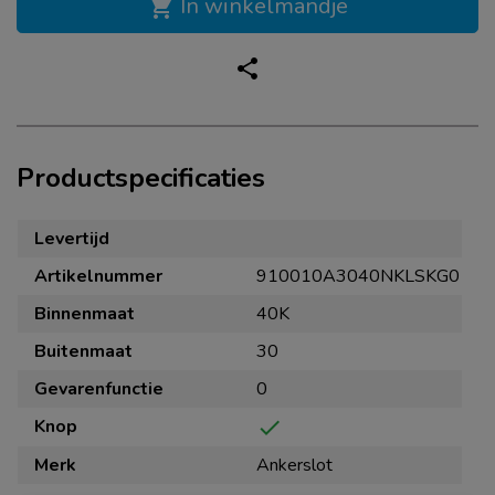
In winkelmandje
shopping_cart
share
Productspecificaties
Levertijd
Artikelnummer
910010A3040NKLSKG0
Binnenmaat
40K
Buitenmaat
30
Gevarenfunctie
0
Knop
check
Merk
Ankerslot