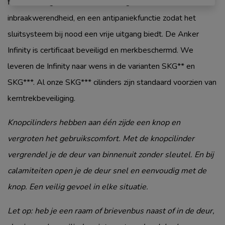
flexible veiligheidsniveaus, een hoge mate van molest- en
inbraakwerendheid, en een antipaniekfunctie zodat het
sluitsysteem bij nood een vrije uitgang biedt. De Anker
Infinity is certificaat beveiligd en merkbeschermd. We
leveren de Infinity naar wens in de varianten SKG** en
SKG***. Al onze SKG*** cilinders zijn standaard voorzien van
kerntrekbeveiliging.
Knopcilinders hebben aan één zijde een knop en
vergroten het gebruikscomfort. Met de knopcilinder
vergrendel je de deur van binnenuit zonder sleutel. En bij
calamiteiten open je de deur snel en eenvoudig met de
knop. Een veilig gevoel in elke situatie.
Let op: heb je een raam of brievenbus naast of in de deur,