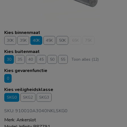
Kies binnenmaat
30K
35K
40K
45K
50K
65K
75K
Kies buitenmaat
30
35
40
45
50
55
Toon alles (12)
Kies gevarenfunctie
0
Kies veiligheidsklasse
SKG0
SKG2
SKG3
SKU: 910010A3040NKLSKG0
Merk: Ankerslot
Model: Infinity BPZ791