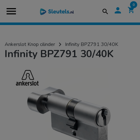
0
menu
person
shopping_cart
search
navigate_next
Ankerslot Knop cilinder
Infinity BPZ791 30/40K
Infinity BPZ791 30/40K