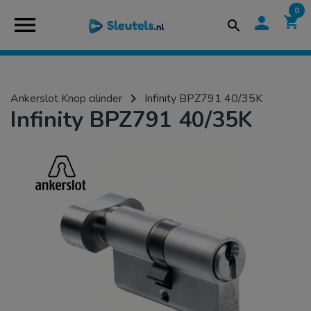
0
menu
person
shopping_cart
search
navigate_next
Ankerslot Knop cilinder
Infinity BPZ791 40/35K
Infinity BPZ791 40/35K