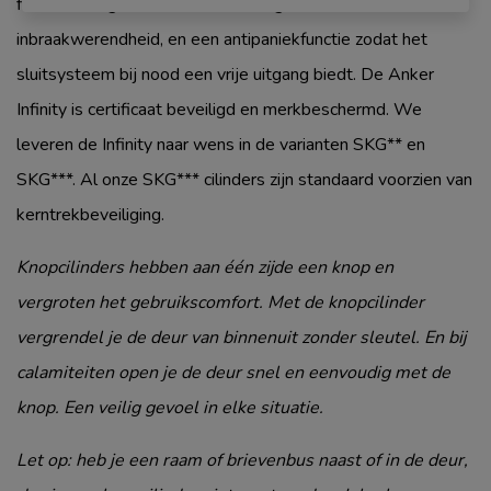
flexible veiligheidsniveaus, een hoge mate van molest- en
inbraakwerendheid, en een antipaniekfunctie zodat het
sluitsysteem bij nood een vrije uitgang biedt. De Anker
Infinity is certificaat beveiligd en merkbeschermd. We
leveren de Infinity naar wens in de varianten SKG** en
SKG***. Al onze SKG*** cilinders zijn standaard voorzien van
kerntrekbeveiliging.
Knopcilinders hebben aan één zijde een knop en
vergroten het gebruikscomfort. Met de knopcilinder
vergrendel je de deur van binnenuit zonder sleutel. En bij
calamiteiten open je de deur snel en eenvoudig met de
knop. Een veilig gevoel in elke situatie.
Let op: heb je een raam of brievenbus naast of in de deur,