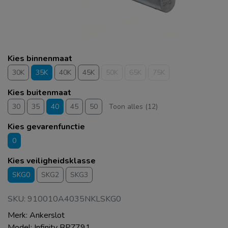
Kies binnenmaat
30K
35K
40K
45K
50K
65K
75K
Kies buitenmaat
30
35
40
45
50
Toon alles (12)
Kies gevarenfunctie
0
Kies veiligheidsklasse
SKG0
SKG2
SKG3
SKU: 910010A4035NKLSKG0
Merk: Ankerslot
Model: Infinity BPZ791