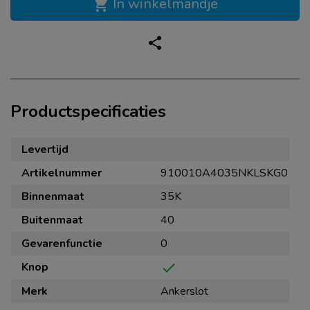
In winkelmandje
shopping_cart
share
Productspecificaties
Levertijd
Artikelnummer
910010A4035NKLSKG0
Binnenmaat
35K
Buitenmaat
40
Gevarenfunctie
0
Knop
check
Merk
Ankerslot