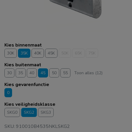
Kies binnenmaat
30K
35K
40K
45K
50K
65K
75K
Kies buitenmaat
30
35
40
45
50
55
Toon alles (12)
Kies gevarenfunctie
0
Kies veiligheidsklasse
SKG0
SKG2
SKG3
SKU: 910010B4535NKLSKG2