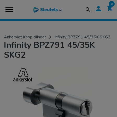
0
menu
person
shopping_cart
search
navigate_next
Ankerslot Knop cilinder
Infinity BPZ791 45/35K SKG2
Infinity BPZ791 45/35K
SKG2