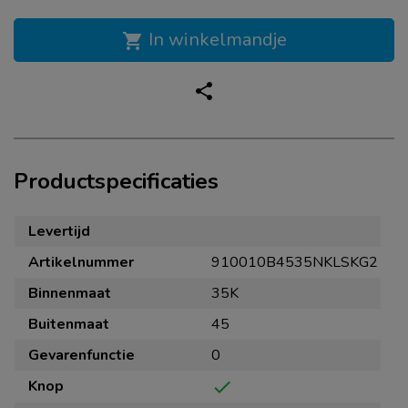
In winkelmandje
shopping_cart
share
Productspecificaties
Levertijd
Artikelnummer
910010B4535NKLSKG2
Binnenmaat
35K
Buitenmaat
45
Gevarenfunctie
0
Knop
check