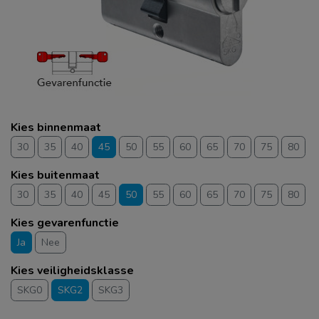
Kies binnenmaat
30
35
40
45
50
55
60
65
70
75
80
Kies buitenmaat
30
35
40
45
50
55
60
65
70
75
80
Kies gevarenfunctie
Ja
Nee
Kies veiligheidsklasse
SKG0
SKG2
SKG3