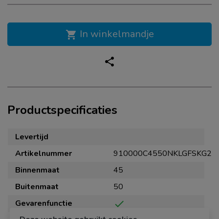
In winkelmandje
shopping_cart
share
Productspecificaties
Levertijd
Artikelnummer
910000C4550NKLGFSKG2
Binnenmaat
45
Buitenmaat
50
Gevarenfunctie
check