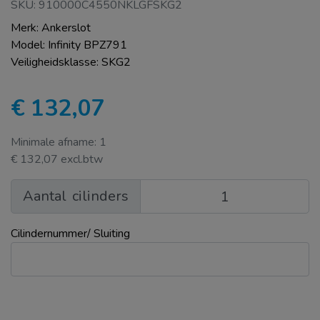
SKU: 910000C4550NKLGFSKG2
Merk: Ankerslot
Model: Infinity BPZ791
Veiligheidsklasse: SKG2
€ 132,07
Minimale afname: 1
€ 132,07 excl.btw
Aantal
cilinders
Cilindernummer/ Sluiting