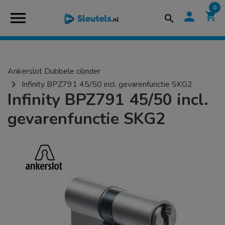
0
menu
person
shopping_cart
search
Ankerslot Dubbele cilinder
navigate_next
Infinity BPZ791 45/50 incl. gevarenfunctie SKG2
Infinity BPZ791 45/50 incl.
gevarenfunctie SKG2