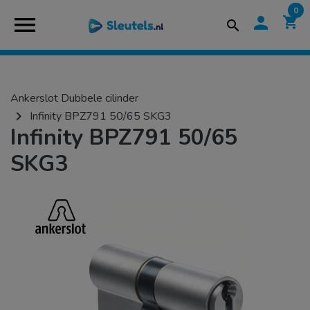
0
menu
person
shopping_cart
search
Ankerslot Dubbele cilinder
navigate_next
Infinity BPZ791 50/65 SKG3
Infinity BPZ791 50/65
SKG3