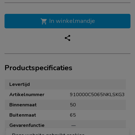
In winkelmandje
shopping_cart
share
Productspecificaties
Levertijd
Artikelnummer
910000C5065NKLSKG3
Binnenmaat
50
Buitenmaat
65
Gevarenfunctie
remove