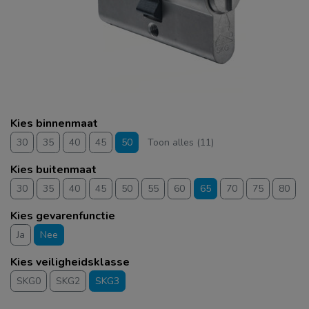
Kies binnenmaat
30
35
40
45
50
Toon alles (11)
Kies buitenmaat
30
35
40
45
50
55
60
65
70
75
80
Kies gevarenfunctie
Ja
Nee
Kies veiligheidsklasse
SKG0
SKG2
SKG3