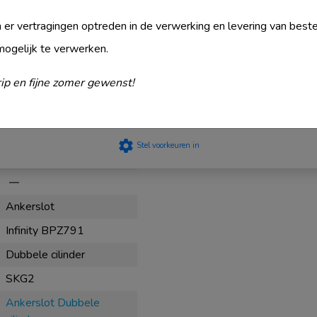
Strikt noodzakelijk
es
Prestatie
 er vertragingen optreden in de verwerking en levering van beste
Targeting
mogelijk te verwerken.
Functioneel
ip en fijne zomer gewenst!
910000C5080NKLGFSKG2
Niet geclassificeerd
50
Accepteer
80
settings
Stel voorkeuren in
check
remove
Ankerslot
Infinity BPZ791
Dubbele cilinder
SKG2
Ankerslot Dubbele