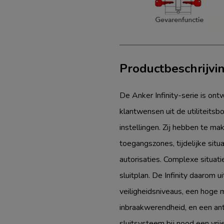
Productbeschrijvi
De Anker Infinity-serie is ont
klantwensen uit de utiliteitsb
instellingen. Zij hebben te ma
toegangszones, tijdelijke situ
autorisaties. Complexe situat
sluitplan. De Infinity daarom u
veiligheidsniveaus, een hoge
inbraakwerendheid, en een ant
sluitsysteem bij nood een vrij