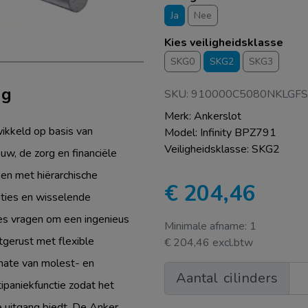
Ja
Nee
Kies veiligheidsklasse
SKG0
SKG2
SKG3
ng
SKU: 910000C5080NKLGF
Merk: Ankerslot
wikkeld op basis van
Model: Infinity BPZ791
Veiligheidsklasse: SKG2
ouw, de zorg en financiële
ken met hiërarchische
€ 204,46
aties en wisselende
ies vragen om een ingenieus
Minimale afname: 1
itgerust met flexible
€ 204,46 excl.btw
 mate van molest- en
Aantal
cilinders
ipaniekfunctie zodat het
e uitgang biedt. De Anker