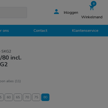
0


shopping_cart
person
Inloggen
Winkelmand
r ons
Contact
Klantenservice
ie SKG2
/80 incl.
KG2
oon alles (11)
5
60
65
70
75
80