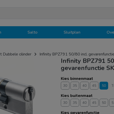
n
Salto
Sluitplan
Ove
navigate_next
t Dubbele cilinder
Infinity BPZ791 50/80 incl. gevarenfunct
Infinity BPZ791 50
gevarenfunctie S
Kies binnenmaat
30
35
40
45
50
T
Kies buitenmaat
30
35
40
45
50
5
Kies gevarenfunctie