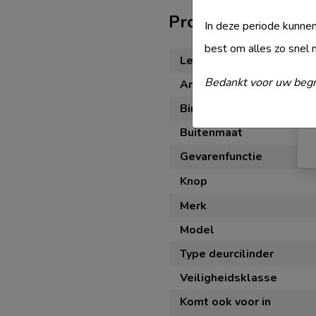
Productspecificati
In deze periode kunnen
best om alles zo snel 
Levertijd
Bedankt voor uw begr
Artikelnummer
Binnenmaat
Buitenmaat
Gevarenfunctie
Knop
Merk
Model
Type deurcilinder
Veiligheidsklasse
Komt ook voor in