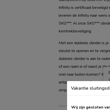
Infinity is certificaat beveil
leveren de Infinity naar wens 
SKG***. Al onze SKG*** cilinde
kerntrekbeveiliging.
Met een dubbele cilinder is je
sleutel te openen en te vergr
dubbele cilinder is aan te ra
of een raam in of naast je deu
snel naar buiten kunnen? Kies
antipanieksluiting. Daarmee h
Vakantie sluitings
simpelweg op door de deurkli
t
Wij zijn gesloten v