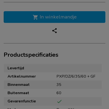
In winkelmandje
shopping_cart
share
Productspecificaties
Levertijd
Artikelnummer
PXP/DZ/6/35/60 + GF
Binnenmaat
35
Buitenmaat
60
Gevarenfunctie
check