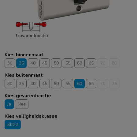
Kies binnenmaat
30
35
40
45
50
55
60
65
70
80
Kies buitenmaat
30
35
40
45
50
55
60
65
70
75
Kies gevarenfunctie
Ja
Nee
Kies veiligheidsklasse
SKG2