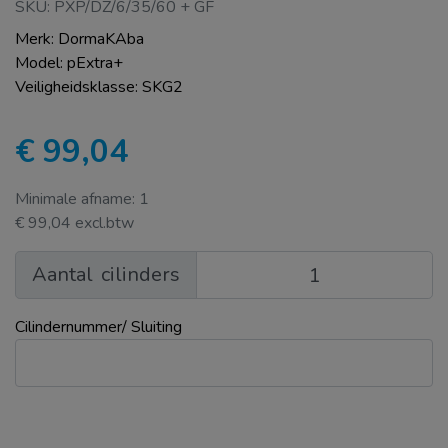
SKU: PXP/DZ/6/35/60 + GF
Merk: DormaKAba
Model: pExtra+
Veiligheidsklasse: SKG2
€ 99,04
Minimale afname: 1
€ 99,04 excl.btw
Aantal
cilinders
Cilindernummer/ Sluiting