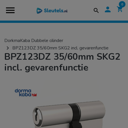
0
menu
person
shopping_cart
search
DorkmaKaba Dubbele cilinder
navigate_next
BPZ123DZ 35/60mm SKG2 incl. gevarenfunctie
BPZ123DZ 35/60mm SKG2
incl. gevarenfunctie