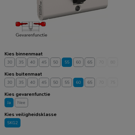
Kies binnenmaat
30
35
40
45
50
55
60
65
70
80
Kies buitenmaat
30
35
40
45
50
55
60
65
70
75
Kies gevarenfunctie
Ja
Nee
Kies veiligheidsklasse
SKG2