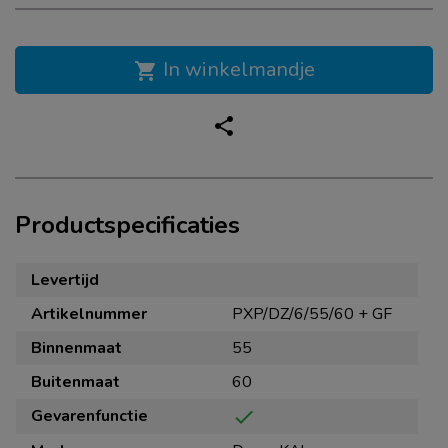
In winkelmandje
shopping_cart
share
Productspecificaties
Levertijd
Artikelnummer
PXP/DZ/6/55/60 + GF
Binnenmaat
55
Buitenmaat
60
Gevarenfunctie
check