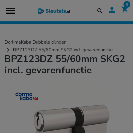
0
menu
person
shopping_cart
search
DorkmaKaba Dubbele cilinder
navigate_next
BPZ123DZ 55/60mm SKG2 incl. gevarenfunctie
BPZ123DZ 55/60mm SKG2
incl. gevarenfunctie