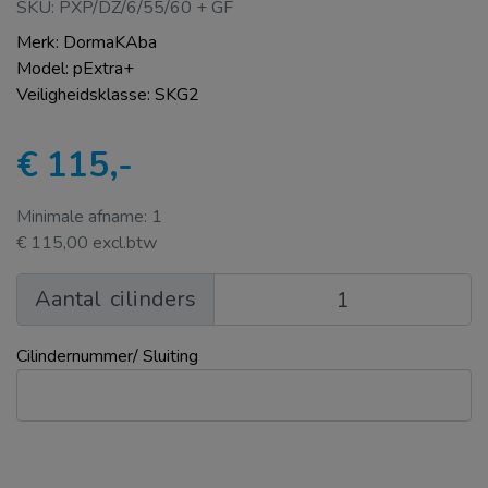
SKU: PXP/DZ/6/55/60 + GF
Merk: DormaKAba
Model: pExtra+
Veiligheidsklasse: SKG2
€ 115,-
Minimale afname: 1
€ 115,00 excl.btw
Aantal
cilinders
Cilindernummer/ Sluiting