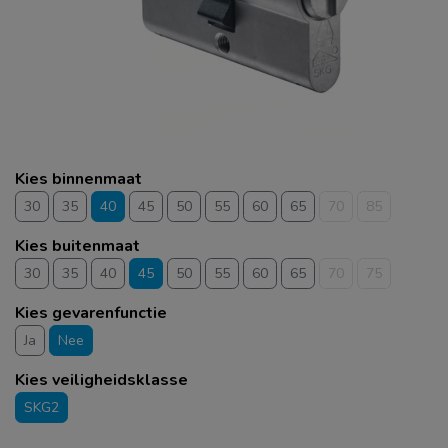
Kies binnenmaat
30
35
40
45
50
55
60
65
70
85
Kies buitenmaat
30
35
40
45
50
55
60
65
70
75
Kies gevarenfunctie
Ja
Nee
Kies veiligheidsklasse
SKG2