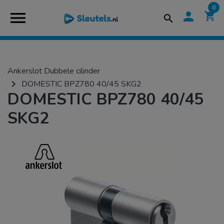
0
menu
person
shopping_cart
search
Ankerslot Dubbele cilinder
navigate_next
DOMESTIC BPZ780 40/45 SKG2
DOMESTIC BPZ780 40/45
SKG2