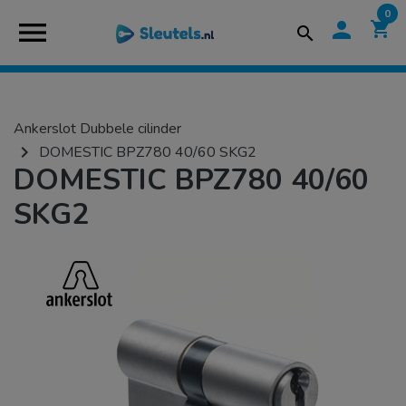
0
menu
person
shopping_cart
search
Ankerslot Dubbele cilinder
navigate_next
DOMESTIC BPZ780 40/60 SKG2
DOMESTIC BPZ780 40/60
SKG2