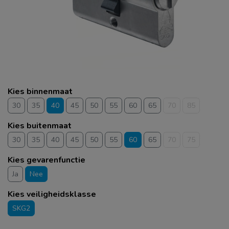
Kies binnenmaat
30
35
40
45
50
55
60
65
70
85
Kies buitenmaat
30
35
40
45
50
55
60
65
70
75
Kies gevarenfunctie
Ja
Nee
Kies veiligheidsklasse
SKG2