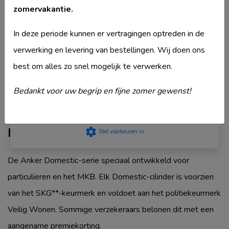
Merk
Ankerslot
zomervakantie.
privacyStement
.
Model
Domestic BPZ780
Strikt noodzakelijk
In deze periode kunnen er vertragingen optreden in de
Type deurcilinder
Dubbele cilinder
Prestatie
verwerking en levering van bestellingen. Wij doen ons
Veiligheidsklasse
SKG2
Targeting
best om alles zo snel mogelijk te verwerken.
Komt ook voor in
Ankerslot Dubbele
Functioneel
cilinder
Niet geclassificeerd
Bedankt voor uw begrip en fijne zomer gewenst!
Accepteer
Productbeschrijving
settings
Stel voorkeuren in
De Anker Domestic-serie speciaal ontwikkeld voor
particulieren en het MKB. Elk Domestic-cilinder is voorzien
van het SKG**-keurmerk en voldoet aan het politiekeurmerk
Veilig Wonen. Sommige verzekeraars belonen dit met een
aangename premiekorting.