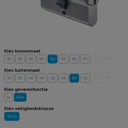
Kies binnenmaat
30
35
40
45
50
55
60
65
70
85
Kies buitenmaat
30
35
40
45
50
55
60
65
70
75
Kies gevarenfunctie
Ja
Nee
Kies veiligheidsklasse
SKG2