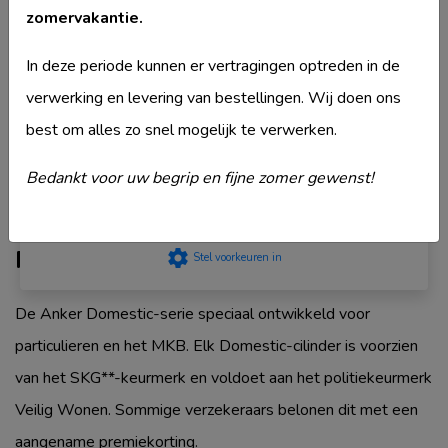
Merk
Ankerslot
zomervakantie.
privacyStement
.
Model
Domestic BPZ780
Strikt noodzakelijk
In deze periode kunnen er vertragingen optreden in de
Type deurcilinder
Dubbele cilinder
Prestatie
verwerking en levering van bestellingen. Wij doen ons
Veiligheidsklasse
SKG2
Targeting
best om alles zo snel mogelijk te verwerken.
Komt ook voor in
Ankerslot Dubbele
Functioneel
cilinder
Niet geclassificeerd
Bedankt voor uw begrip en fijne zomer gewenst!
Accepteer
Productbeschrijving
settings
Stel voorkeuren in
De Anker Domestic-serie speciaal ontwikkeld voor
particulieren en het MKB. Elk Domestic-cilinder is voorzien
van het SKG**-keurmerk en voldoet aan het politiekeurmerk
Veilig Wonen. Sommige verzekeraars belonen dit met een
aangename premiekorting.