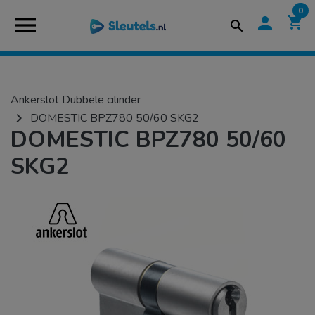
0
menu
person
shopping_cart
search
Ankerslot Dubbele cilinder
navigate_next
DOMESTIC BPZ780 50/60 SKG2
DOMESTIC BPZ780 50/60
SKG2