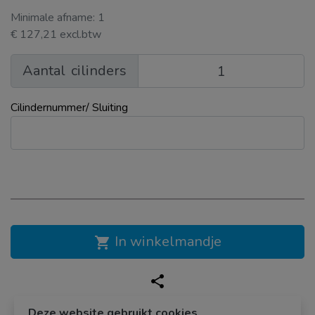
Minimale afname: 1
€ 127,21 excl.btw
Aantal
cilinders
Cilindernummer/ Sluiting
In winkelmandje
shopping_cart
share
Deze website gebruikt cookies