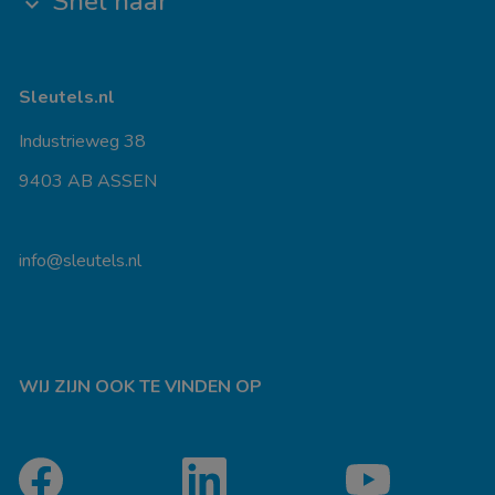
Snel naar
keyboard_arrow_down
Sleutels.nl
Industrieweg 38
9403 AB ASSEN
info@sleutels.nl
WIJ ZIJN OOK TE VINDEN OP