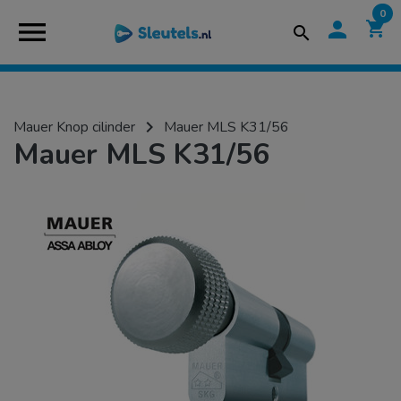
0
menu
person
shopping_cart
search
navigate_next
Mauer Knop cilinder
Mauer MLS K31/56
Mauer MLS K31/56