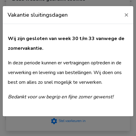
Wij gebruiken cookies om de gebruikerservaring te verbeteren
×
Productspecificaties
Vakantie sluitingsdagen
en gepersonaliseerde advertenties weer te geven. Kies welke
cookies u ons toestaat te gebruiken. Meer over ons
Cookiebeleid kunt u lezen in ons Privacybeleid.
Levertijd
privacyStement
. Lees hoe Google persoonsgegevens
Wij zijn gesloten van week 30 t/m 33 vanwege de
verwerkt wanneer je toestemming geeft.
Google
Artikelnummer
40KC28-MLS-NI
zomervakantie.
privacyStement
.
Binnenmaat
K31
Strikt noodzakelijk
In deze periode kunnen er vertragingen optreden in de
Buitenmaat
56
Prestatie
verwerking en levering van bestellingen. Wij doen ons
Gevarenfunctie
remove
Targeting
best om alles zo snel mogelijk te verwerken.
Merk
Mauer
Functioneel
Model
MLS
Niet geclassificeerd
Bedankt voor uw begrip en fijne zomer gewenst!
Type deurcilinder
Knop cilinder
Accepteer
Veiligheidsklasse
SKG2
settings
Stel voorkeuren in
Komt ook voor in
Mauer Knop cilinder