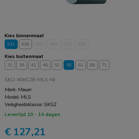
Kies binnenmaat
K31
K36
K41
K46
K51
K56
Kies buitenmaat
31
36
41
46
51
56
61
66
71
SKU: 40KC28-MLS-NI
Merk: Mauer
Model: MLS
Veiligheidsklasse: SKG2
Levertijd 10 - 14 dagen
€ 127,21