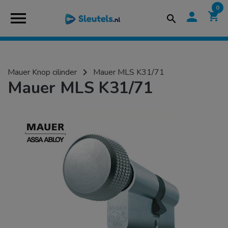
0
menu
person
shopping_cart
search
navigate_next
Mauer Knop cilinder
Mauer MLS K31/71
Mauer MLS K31/71