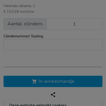
Minimale afname: 1
€ 153,68 excl.btw
Aantal
cilinders
Cilindernummer/ Sluiting
In winkelmandje
shopping_cart
share
Deze website gebruikt cookies