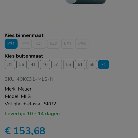
Kies binnenmaat
K31
K36
K41
K46
K51
K56
Kies buitenmaat
31
36
41
46
51
56
61
66
71
SKU: 40KC31-MLS-NI
Merk: Mauer
Model: MLS
Veiligheidsklasse: SKG2
Levertijd 10 - 14 dagen
€ 153,68