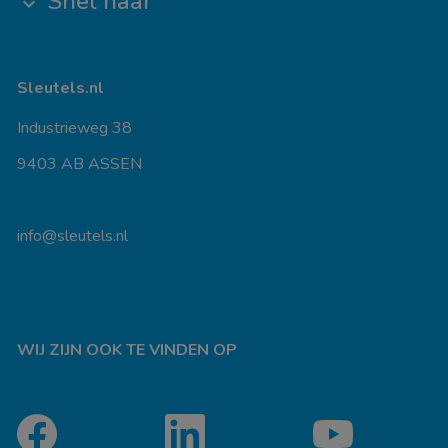
Snel naar
keyboard_arrow_down
Sleutels.nl
Industrieweg 38
9403 AB ASSEN
info@sleutels.nl
WIJ ZIJN OOK TE VINDEN OP