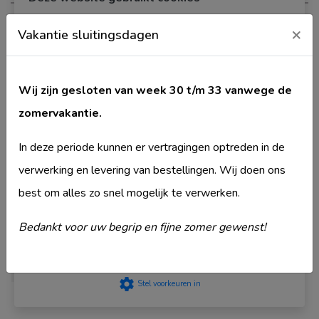
Wij gebruiken cookies om de gebruikerservaring te verbeteren
×
Productspecificaties
Vakantie sluitingsdagen
en gepersonaliseerde advertenties weer te geven. Kies welke
cookies u ons toestaat te gebruiken. Meer over ons
Cookiebeleid kunt u lezen in ons Privacybeleid.
Levertijd
privacyStement
. Lees hoe Google persoonsgegevens
Wij zijn gesloten van week 30 t/m 33 vanwege de
verwerkt wanneer je toestemming geeft.
Google
Artikelnummer
40KC31-MLS-NI
zomervakantie.
privacyStement
.
Binnenmaat
K31
Strikt noodzakelijk
In deze periode kunnen er vertragingen optreden in de
Buitenmaat
71
Prestatie
verwerking en levering van bestellingen. Wij doen ons
Gevarenfunctie
remove
Targeting
best om alles zo snel mogelijk te verwerken.
Merk
Mauer
Functioneel
Model
MLS
Niet geclassificeerd
Bedankt voor uw begrip en fijne zomer gewenst!
Type deurcilinder
Knop cilinder
Accepteer
Veiligheidsklasse
SKG2
settings
Stel voorkeuren in
Komt ook voor in
Mauer Knop cilinder